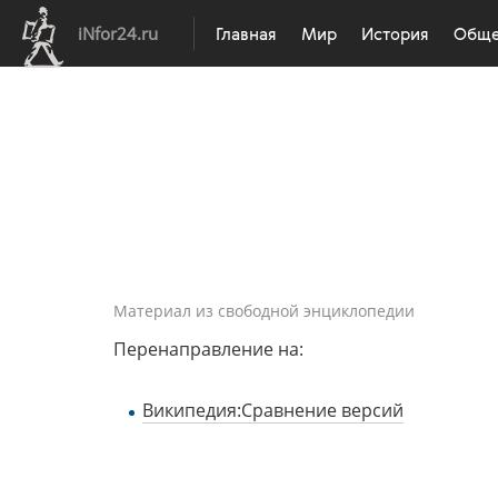
iNfor24.ru
Главная
Мир
История
Обще
Материал из свободной энциклопедии
Перенаправление на:
Википедия:Сравнение версий