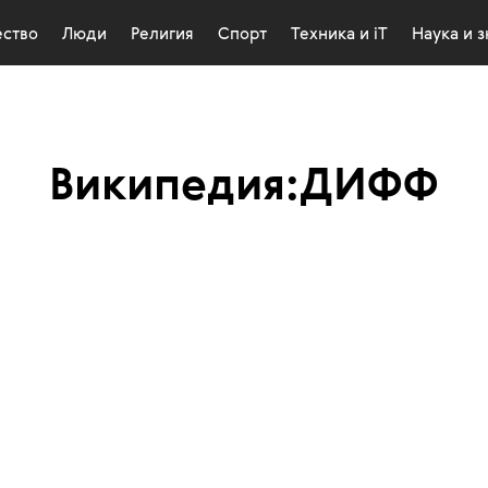
ство
Люди
Религия
Спорт
Техника и iT
Наука и 
Википедия:ДИФФ